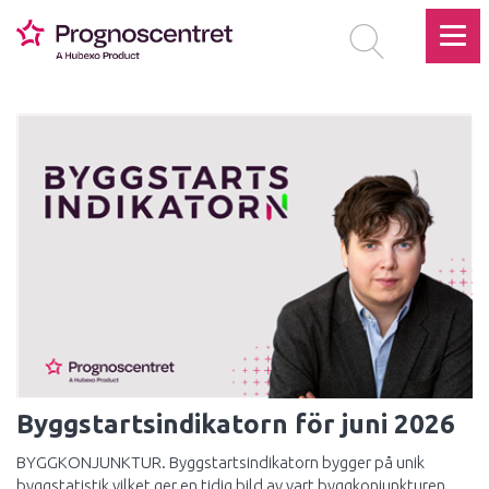
Byggstartsindikatorn för juni 2026
BYGGKONJUNKTUR. Byggstartsindikatorn bygger på unik
byggstatistik vilket ger en tidig bild av vart byggkonjunkturen