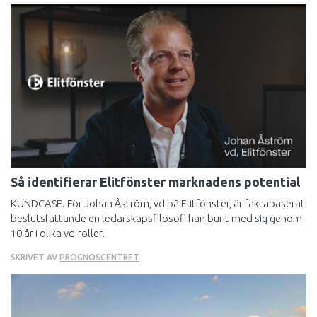
Så identifierar Elitfönster marknadens potential
KUNDCASE. För Johan Åström, vd på Elitfönster, är faktabaserat
beslutsfattande en ledarskapsfilosofi han burit med sig genom
10 år i olika vd-roller.
SKRIVET AV
PROGNOSCENTRET