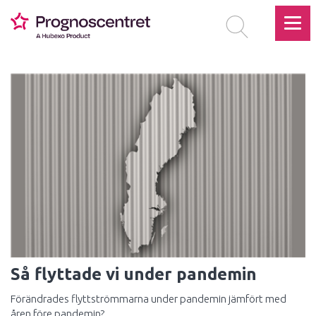
Så flyttade vi under pandemin
Förändrades flyttströmmarna under pandemin jämfört med
åren före pandemin?