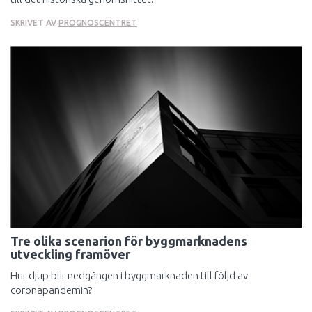
SKRIVET AV
PROGNOSCENTRET
Tre olika scenarion för byggmarknadens
utveckling framöver
Hur djup blir nedgången i byggmarknaden till följd av
coronapandemin?