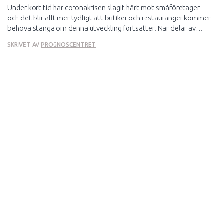
Under kort tid har coronakrisen slagit hårt mot småföretagen
och det blir allt mer tydligt att butiker och restauranger kommer
behöva stänga om denna utveckling fortsätter. När delar av
restaurang- och handelsnäringen sätts i konkurs riskeras
SKRIVET AV
PROGNOSCENTRET
fastighetsbranschen, och därmed byggandet, att dras med i
fallet.