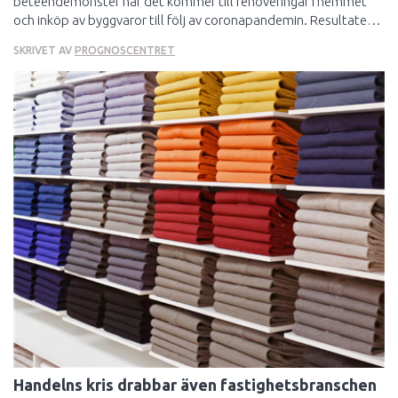
beteendemönster när det kommer till renoveringar i hemmet
och inköp av byggvaror till följ av coronapandemin. Resultaten
är tydliga – svenskarna renoverar i större utsträckning, utför en
SKRIVET AV
PROGNOSCENTRET
större del av arbetet själva och handlar mer online jämfört med
innan pandemin
Handelns kris drabbar även fastighetsbranschen