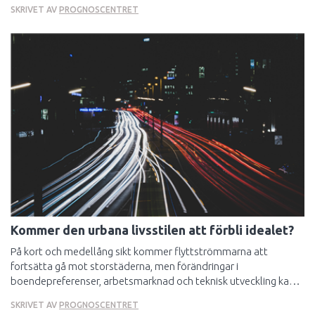
som väljer att stanna i kommunen vid byte av bostad. I den här
SKRIVET AV
PROGNOSCENTRET
artikeln försöker vi klarlägga huruvida kommuner som ligger i
topp respektive i botten avseende inomkommunala flyttar
utmärker sig på något sätt.
Kommer den urbana livsstilen att förbli idealet?
På kort och medellång sikt kommer flyttströmmarna att
fortsätta gå mot storstäderna, men förändringar i
boendepreferenser, arbetsmarknad och teknisk utveckling kan i
det långa perspektivet skapa helt andra förutsättningar för
SKRIVET AV
PROGNOSCENTRET
Sveriges byggare.