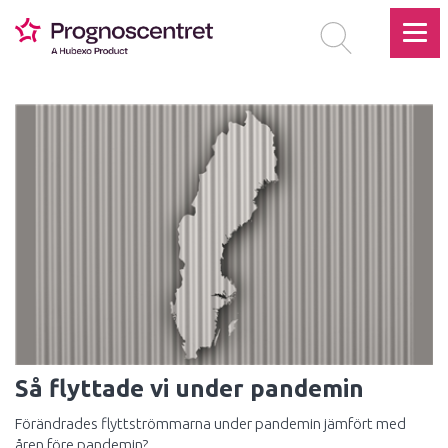
Så flyttade vi under pandemin
Förändrades flyttströmmarna under pandemin jämfört med
åren före pandemin?