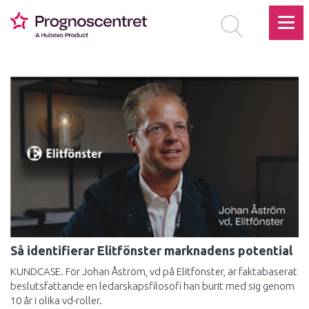
Så identifierar Elitfönster marknadens potential
KUNDCASE. För Johan Åström, vd på Elitfönster, är faktabaserat
beslutsfattande en ledarskapsfilosofi han burit med sig genom
10 år i olika vd-roller.