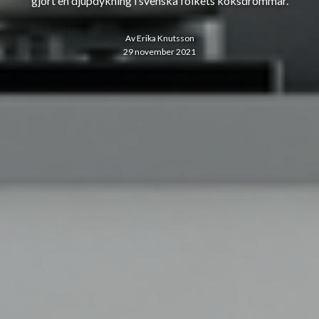
gjort en djupdykning i svenska folkets köksdrömmar.
Av
Erika Knutsson
29 november 2021